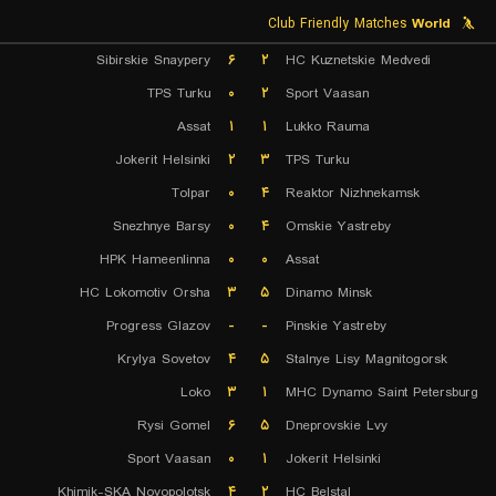
Club Friendly Matches
World
Sibirskie Snaypery
۶
۲
HC Kuznetskie Medvedi
TPS Turku
۰
۲
Sport Vaasan
Assat
۱
۱
Lukko Rauma
Jokerit Helsinki
۲
۳
TPS Turku
Tolpar
۰
۴
Reaktor Nizhnekamsk
Snezhnye Barsy
۰
۴
Omskie Yastreby
HPK Hameenlinna
۰
۰
Assat
HC Lokomotiv Orsha
۳
۵
Dinamo Minsk
Progress Glazov
-
-
Pinskie Yastreby
Krylya Sovetov
۴
۵
Stalnye Lisy Magnitogorsk
Loko
۳
۱
MHC Dynamo Saint Petersburg
Rysi Gomel
۶
۵
Dneprovskie Lvy
Sport Vaasan
۰
۱
Jokerit Helsinki
Khimik-SKA Novopolotsk
۴
۲
HC Belstal