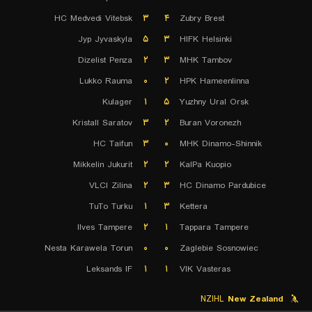
HC Medvedi Vitebsk
۳
۴
Zubry Brest
Jyp Jyvaskyla
۵
۳
HIFK Helsinki
Dizelist Penza
۲
۳
MHK Tambov
Lukko Rauma
۰
۲
HPK Hameenlinna
Kulager
۱
۵
Yuzhny Ural Orsk
Kristall Saratov
۳
۲
Buran Voronezh
HC Taifun
۳
۰
MHK Dinamo-Shinnik
Mikkelin Jukurit
۲
۲
KalPa Kuopio
VLCI Zilina
۲
۳
HC Dinamo Pardubice
TuTo Turku
۱
۳
Kettera
Ilves Tampere
۲
۱
Tappara Tampere
Nesta Karawela Torun
۰
۰
Zaglebie Sosnowiec
Leksands IF
۱
۱
VIK Vasteras
NZIHL
New Zealand