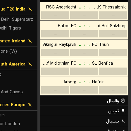
Delhi Premier League T20
India
 Delhi Superstarz
elhi Tigers
Super 50 Women
Ireland
oons (W)
uth America
o
 And Caicos
T10 European Cricket Series
Europe
am
or London