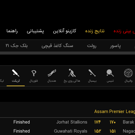
بینی زنده
نتایج زنده
کازینو آنلاین
پشتیبانی
راهنما
پاسور
رولت
سنگ کاغذ قیچی
بلک جک ۲۱
والیبال
تنیس
بیسبال
هاکی روی یخ
هندبال
فلوربال
کریکت
لیگ
Finished
Jorhat Stallions
۱۷۴
۱۷۰
Barak
Finished
Guwahati Royals
۱۵۲
۱۵۱
Nagao