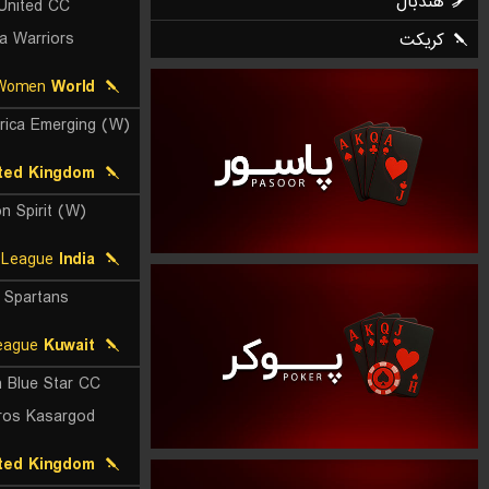
United CC
la Warriors
T20 Series Women
World
ted Kingdom
n Spirit (W)
Tamil Nadu Premier League
India
 Spartans
T20 Kerala Premier League
Kuwait
h Blue Star CC
os Kasargod
ted Kingdom