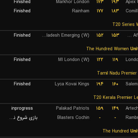
Finished
Markhor London
۱۷۳
۱۹۳
Apex 
Finished
Rainham
۱۷۷
۱۸۳
Comil
Finished
Bangladesh Emerging (W)
۱۵۲
۱۵۳
South Africa Emerging (W)
The Hundred Women
Uni
Finished
MI London (W)
۱۲۲
۱۱۹
Londo
Finished
Lyca Kovai Kings
۱۹۴
۱۶۰
Salem
inprogress
Palakad Patriots
۱۵۹
۱۴۹
Artec
بازی شروع نشده است
Blasters Cochin
-
-
Rambr
The Hundred
Uni