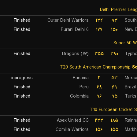
Finished
Outer Delhi Warriors
۱۳۲
۹۳
South
Finished
Purani Delhi 6
۱۷۷
۱۵۰
New D
Finished
Dragons (W)
۳۵۵
۳۹۰
Typh
T20 South American Championship
So
inprogress
Panama
۲
۵۳
Mexic
Finished
Peru
۶۸
۶۹
Brazil
Finished
Colombia
۹۶
۹۵
Turks
Finished
Apex United CC
۲۳۳
۱۸۵
Rainh
Finished
Comilla Warriors
۱۵۶
۱۵۵
Markh