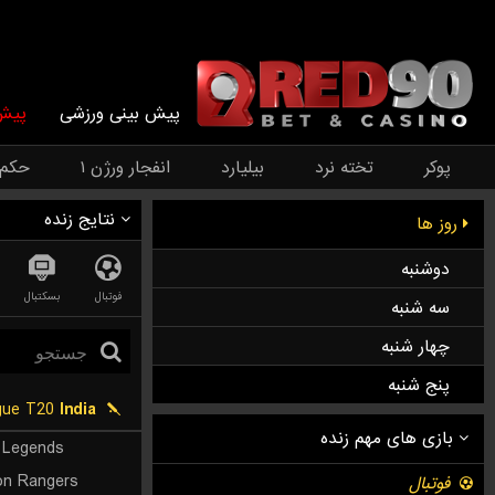
پیش بینی ورزشی
پیش 
پوکر
تخته نرد
بیلیارد
انفجار ورژن ۱
حکم
نتایج زنده
روز ها
دوشنبه
فوتبال
بسکتبال
سه شنبه
چهار شنبه
پنج شنبه
Assam Premier League T20
India
 Legends
n Rangers