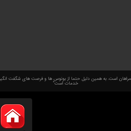
ن است. به همین دلیل حتما از بونوس ها و فرصت های شگفت انگیز ما اس
خدمات است"