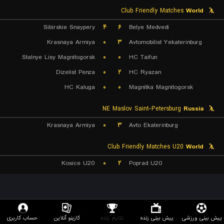
Club Friendly Matches
World
Sibirskie Snaypery
۴
۶
Belye Medvedi
Krasnaya Armiya
۰
۳
Avtomobilist Yekaterinburg
Stalnye Lisy Magnitogorsk
۰
۰
HC Taifun
Dizelist Penza
۰
۲
HC Ryazan
HC Kaluga
۰
۰
Magnitka Magnitogorsk
NE Maslov Saint-Petersburg
Russia
Krasnaya Armiya
۰
۳
Avto Ekaterinburg
Club Friendly Matches U20
World
Kosice U20
۰
۲
Poprad U20
تیم بازی و کازینو رد نود
پیش بینی ورزشی
پیش بینی زنده
نتایج زنده
کازینو آنلاین
حساب کاربری