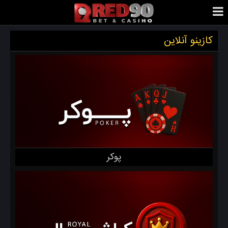
کازینو آنلاین
پوکر