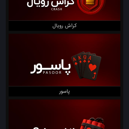
کراش رویال
پاسور