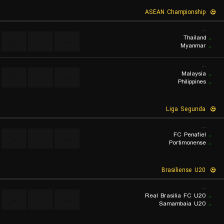
ASEAN Championship
...
Thailand
..
...
...
...
Myanmar
..
...
Malaysia
..
...
...
...
Philippines
..
Liga Segunda
...
FC Penafiel
..
...
...
...
Portimonense
..
Brasiliense U20
...
Real Brasilia FC U20
..
...
...
...
Samambaia U20
..